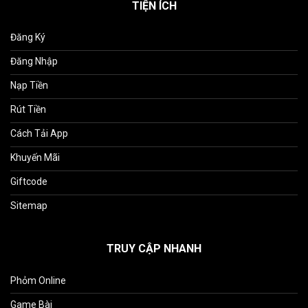
TIỆN ÍCH
Đăng Ký
Đăng Nhập
Nạp Tiền
Rút Tiền
Cách Tải App
Khuyến Mãi
Giftcode
Sitemap
TRUY CẬP NHANH
Phỏm Online
Game Bài