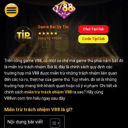
Bỏ
qua
nội
dung
Game Bài Uy Tín
Chơi TipClub
Đăng Ký +999K
Code TipClub
Trên cổng game V88, có một cơ chế mà game thủ phải nắm bắt đó
là miễn trừ trách nhiệm. Bởi lẽ, đây là chính sách quy định các
trường hợp mà V88 được miễn trừ những trách nhiệm liên quan
đến các rủi ro, thiệt hại của game thủ. Tuy nhiên, đó sẽ là những
trường hợp mang tính khách quan hoặc cố ý vi phạm. Chi tiết về
chính sách
miễn trừ trách nhiệm V88
ra sao? Hãy cùng
V88vin.com tìm hiểu ngay sau đây.
Miễn trừ trách nhiệm V88 là gì?
Nội dung bài viết