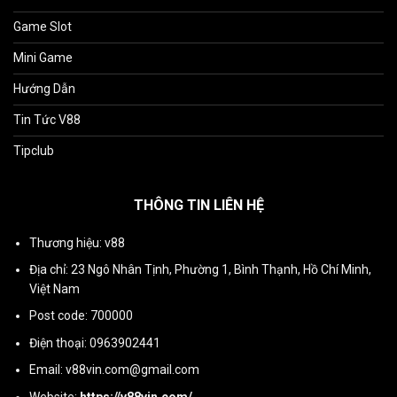
Game Slot
Mini Game
Hướng Dẫn
Tin Tức V88
Tipclub
THÔNG TIN LIÊN HỆ
Thương hiệu: v88
Địa chỉ: 23 Ngô Nhân Tịnh, Phường 1, Bình Thạnh, Hồ Chí Minh,
Việt Nam
Post code: 700000
Điện thoại: 0963902441
Email:
v88vin.com@gmail.com
Website:
https://v88vin.com/