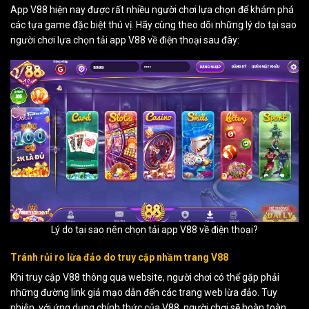
App V88 hiện nay được rất nhiều người chơi lựa chọn để khám phá
các tựa game đặc biệt thú vị. Hãy cùng theo dõi những lý do tại sao
người chơi lựa chọn tải app V88 về điện thoại sau đây:
Lý do tại sao nên chọn tải app V88 về điện thoại?
Tránh rủi ro lừa đảo do truy cập nhầm trang V88
Khi truy cập V88 thông qua website, người chơi có thể gặp phải
những đường link giả mạo dẫn đến các trang web lừa đảo. Tuy
nhiên, với ứng dụng chính thức của V88, người chơi sẽ hoàn toàn