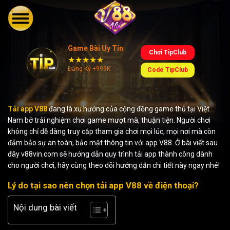
Bỏ
qua
nội
dung
Game Bài Uy Tín
Chơi TipClub
Đăng Ký +999K
Code TipClub
Tải app V88
đang là xu hướng của cộng đồng game thủ tại Việt
Nam bở trải nghiệm chơi game mượt mà, thuận tiện. Người chơi
không chỉ dễ dàng truy cập tham gia chơi mọi lúc, mọi nơi mà còn
đảm bảo sự an toàn, bảo mật thông tin với app V88. Ở bài viết sau
đây v88vin.com sẽ hướng dẫn quy trình tải app thành công dành
cho người chơi, hãy cùng theo dõi hướng dẫn chi tiết này ngay nhé!
Lý do tại sao nên chọn tải app V88 về điện thoại?
Nội dung bài viết