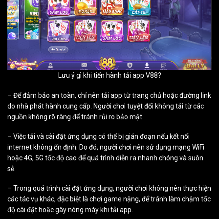
Lưu ý gì khi tiến hành tải app V88?
– Để đảm bảo an toàn, chỉ nên tải app từ trang chủ hoặc đường link
do nhà phát hành cung cấp. Người chơi tuyệt đối không tải từ các
nguồn không rõ ràng để tránh rủi ro bảo mật.
– Việc tải và cài đặt ứng dụng có thể bị gián đoạn nếu kết nối
internet không ổn định. Do đó, người chơi nên sử dụng mạng WiFi
hoặc 4G, 5G tốc độ cao để quá trình diễn ra nhanh chóng và suôn
sẻ.
– Trong quá trình cài đặt ứng dụng, người chơi không nên thực hiện
các tác vụ khác, đặc biệt là chơi game nặng, để tránh làm chậm tốc
độ cài đặt hoặc gây nóng máy khi tải app.