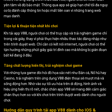
yên tâm về độ bảo mật. Thông qua app sẽ giúp hạn chế tối đa nguy
cơ bị đánh cắp thông tin hoặc mất tiền oan vì những trang web
mạo danh.
Tiện lợi & thuận tiện nhất khi chơi
Khi tải app V88, người chơi có thể truy cập và trải nghiệm game chỉ
trong vài giây, thay vì phải thực hiện nhiều thao tác đăng nhập như
trên trình duyệt web. Chỉ cần có kết nối internet, người chơi có thể
tận hưởng những phút giây giải trí đỉnh cao mà không bị gián đoạn
bất kể đang ở đâu.
Tăng chất lượng hiển thị, trải nghiệm chơi game
Với những tựa game đòi hỏi đồ họa sắc nét như Bắn cá, Nổ hũ hay
Casino, trải nghiệm trên ứng dụng V88 điện thoại sẽ mượt mà và
sống động hơn. Nhờ vào sự tối ưu hóa trên di động, hình ảnh và
hiệu ứng hiển thị rõ nét, chắc chắn app V88 sẽ mang đến cảm giác
chân thực hơn so với khi chơi trên trình duyệt web dành cho người
chơi.
Hướng dẫn quy trình tải app V88 dành cho IOS &