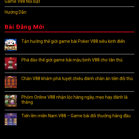
Game V88 Nổi Bật
Hướng Dẫn
Bài Đăng Mới
Tận hưởng thế giới game bài Poker V88 siêu kinh điển
Không
có
bình
luận
Phá đảo thế giới game bài mậu binh V88 cho tân thủ
ở
Tận
Không
hưởng
có
thế
bình
giới
luận
Chắn V88 khám phá tuyệt chiêu đánh chắn ăn tiền đối thủ
game
ở
bài
Phá
Không
Poker
đảo
có
V88
thế
bình
siêu
giới
luận
kinh
Phỏm Online V88 nhận lộc hàng ngày, mẹo hay đánh là
game
ở
điển
bài
thắng
Chắn
mậu
V88
binh
Không
khám
V88
có
phá
cho
bình
Tiến lên miền Nam V88 – Game bài đổi thưởng hàng đầu
tuyệt
tân
luận
chiêu
thủ
ở
Không
đánh
Phỏm
có
chắn
Online
bình
ăn
V88
luận
tiền
nhận
ở
đối
lộc
Tiến