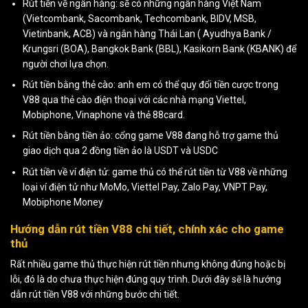
Rút tiền về ngân hàng: sẽ có những ngân hàng Việt Nam
(Vietcombank, Sacombank, Techcombank, BIDV, MSB,
Vietinbank, ACB) và ngân hàng Thái Lan ( Ayudhya Bank /
Krungsri (BOA), Bangkok Bank (BBL), Kasikorn Bank (KBANK) để
người chơi lựa chọn.
Rút tiền bằng thẻ cào: anh em có thể quy đổi tiền cược trong
V88 qua thẻ cào điện thoại với các nhà mạng Viettel,
Mobiphone, Vinaphone và thẻ
88card
.
Rút tiền bằng tiền ảo: cổng game V88 đang hỗ trợ game thủ
giao dịch qua 2 đồng tiền ảo là USDT và
USDC
Rút tiền về ví điện tử: game thủ có thể rút tiền từ V88 về những
loại ví điện tử như MoMo, Viettel Pay, Zalo Pay, VNPT Pay,
Mobiphone Money
Hướng dẫn rút tiền V88 chi tiết, chính xác cho game
thủ
Rất nhiều game thủ thực hiện rút tiền nhưng không đúng hoặc bị
lỗi, đó là do chưa thực hiện đúng quy trình. Dưới đây sẽ là hướng
dẫn rút tiền V88 với những bước chi tiết.