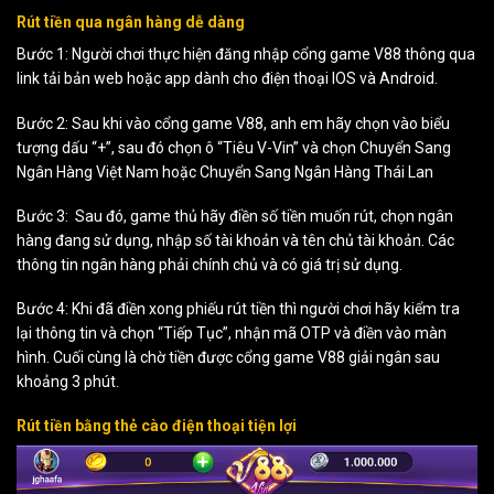
Rút tiền qua ngân hàng dễ dàng
Bước 1: Người chơi thực hiện đăng nhập cổng game V88 thông qua
link tải bản web hoặc app dành cho điện thoại IOS và Android.
Bước 2: Sau khi vào cổng game V88, anh em hãy chọn vào biểu
tượng dấu “+”, sau đó chọn ô “Tiêu V-Vin” và chọn Chuyển Sang
Ngân Hàng Việt Nam hoặc Chuyển Sang Ngân Hàng Thái Lan
Bước 3: Sau đó, game thủ hãy điền số tiền muốn rút, chọn ngân
hàng đang sử dụng, nhập số tài khoản và tên chủ tài khoản. Các
thông tin ngân hàng phải chính chủ và có giá trị sử dụng.
Bước 4: Khi đã điền xong phiếu rút tiền thì người chơi hãy kiểm tra
lại thông tin và chọn “Tiếp Tục”, nhận mã OTP và điền vào màn
hình. Cuối cùng là chờ tiền được cổng game V88 giải ngân sau
khoảng 3 phút.
Rút tiền bằng thẻ cào điện thoại tiện lợi