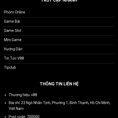
TRUY CẬP NHANH
Phỏm Online
Game Bài
Game Slot
Mini Game
Hướng Dẫn
Tin Tức V88
Tipclub
THÔNG TIN LIÊN HỆ
Thương hiệu: v88
Địa chỉ: 23 Ngô Nhân Tịnh, Phường 1, Bình Thạnh, Hồ Chí Minh,
Việt Nam
Post code: 700000