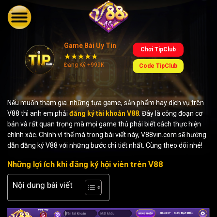
Bỏ
qua
nội
dung
Game Bài Uy Tín
Chơi TipClub
Đăng Ký +999K
Code TipClub
Nếu muốn tham gia những tựa game, sản phẩm hay dịch vụ trên
V88 thì anh em phải
đăng ký tài khoản V88
. Đây là công đoạn cơ
bản và rất quan trọng mà mọi game thủ phải biết cách thực hiện
chính xác. Chính vì thế mà trong bài viết này, V88vin.com sẽ hướng
dẫn đăng ký V88 với những bước chi tiết nhất. Cùng theo dõi nhé!
Những lợi ích khi đăng ký hội viên trên V88
Nội dung bài viết