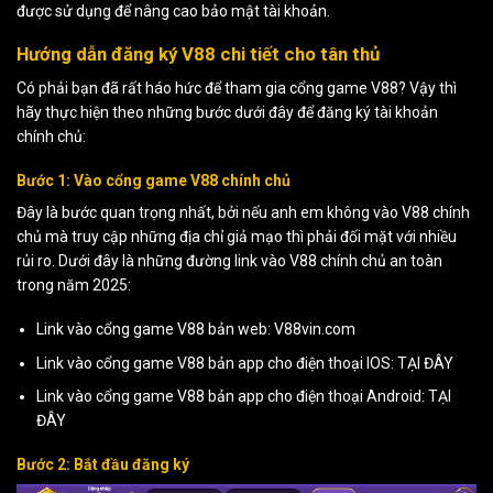
được sử dụng để nâng cao bảo mật tài khoản.
Hướng dẫn đăng ký V88 chi tiết cho tân thủ
Có phải bạn đã rất háo hức để tham gia cổng game V88? Vậy thì
hãy thực hiện theo những bước dưới đây để đăng ký tài khoản
chính chủ:
Bước 1: Vào cổng game V88 chính chủ
Đây là bước quan trọng nhất, bởi nếu anh em không vào V88 chính
chủ mà truy cập những địa chỉ giả mạo thì phải đối mặt với nhiều
rủi ro. Dưới đây là những đường link vào V88 chính chủ an toàn
trong năm 2025:
Link vào cổng game V88 bản web: V88vin.com
Link vào cổng game V88 bản app cho điện thoại IOS: TẠI ĐÂY
Link vào cổng game V88 bản app cho điện thoại Android: TẠI
ĐÂY
Bước 2: Bắt đầu đăng ký