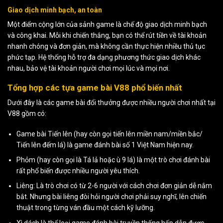
Giao dịch minh bạch, an toàn
Một điểm cộng lớn của sảnh game là chế độ giao dịch minh bạch
và công khai. Mỗi khi chiến thắng, bạn có thể rút tiền về tài khoản
nhanh chóng và đơn giản, mà không cần thực hiện nhiều thủ tục
phức tạp. Hệ thống hỗ trợ đa dạng phương thức giao dịch khác
nhau, bảo vệ tài khoản người chơi mọi lúc và mọi nơi.
Tổng hợp các tựa
game bài V88
phổ biến nhất
Dưới đây là các game bài đổi thưởng được nhiều người chơi nhất tại
V88 gồm có:
Game bài Tiến lên (hay còn gọi tiến lên miền nam/miền bắc/
Tiến lên đếm lá) là game đánh bài số 1 Việt Nam hiện nay.
Phỏm (hay còn gọi là Tá lả hoặc ù 9 lá) là một trò chơi đánh bài
rất phổ biến được nhiều người yêu thích.
Liêng: Là trò chơi có từ 2-6 người với cách chơi đơn giản dễ nắm
bắt. Nhưng
bài liêng đòi hỏi người chơi phải suy nghĩ, lên chiến
thuật trong từng ván đầu một cách kỹ lưỡng.
Xì dách là thể loại game đánh bài truyền thống hấp dẫn được