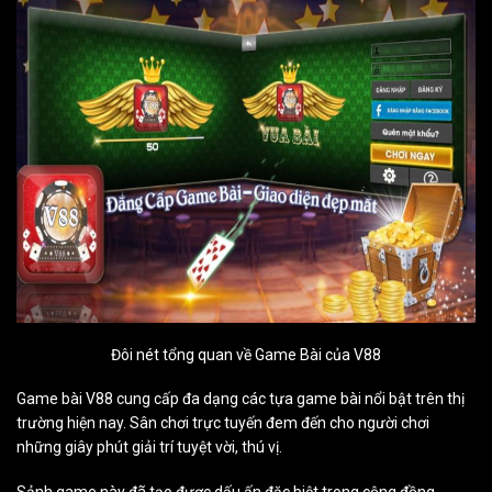
Đôi nét tổng quan về Game Bài của V88
Game bài V88
cung cấp đa dạng các tựa game bài nổi bật trên thị
trường hiện nay. Sân chơi trực tuyến đem đến cho người chơi
những giây phút giải trí tuyệt vời, thú vị.
Sảnh game này đã tạo được dấu ấn đặc biệt trong cộng đồng