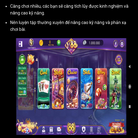
Càng chơi nhiều, các bạn sẽ càng tích lũy được kinh nghiệm và
nâng cao kỹ năng.
Nên luyện tập thường xuyên để nâng cao kỹ năng và phản xạ
chơi bài.