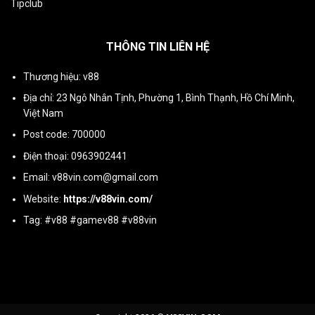
Tipclub
THÔNG TIN LIÊN HỆ
Thương hiệu: v88
Địa chỉ: 23 Ngô Nhân Tịnh, Phường 1, Bình Thạnh, Hồ Chí Minh,
Việt Nam
Post code: 700000
Điện thoại: 0963902441
Email:
v88vin.com@gmail.com
Website:
https://v88vin.com/
Tag: #v88 #gamev88 #v88vin