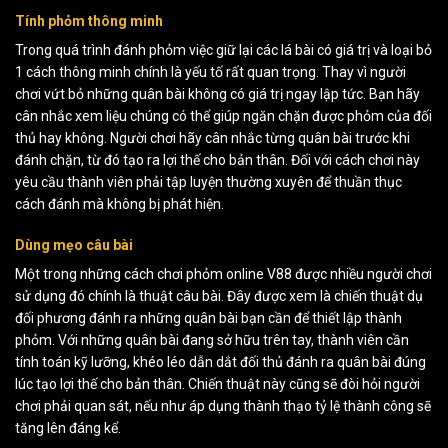
Tính phỏm thông minh
Trong quá trình đánh phỏm việc giữ lại các lá bài có giá trị và loại bỏ
1 cách thông minh chính là yếu tố rất quan trọng. Thay vì người
chơi vứt bỏ những quân bài không có giá trị ngay lập tức. Bạn hãy
cân nhắc xem liệu chúng có thể giúp ngăn chặn được phỏm của đối
thủ hay không. Người chơi hãy cân nhắc từng quân bài trước khi
đánh chặn, từ đó tạo ra lợi thế cho bản thân. Đối với cách chơi này
yêu cầu thành viên phải tập luyện thường xuyên để thuần thục
cách đánh mà không bị phát hiện.
Dùng mẹo câu bài
Một trong những cách chơi phỏm online V88 được nhiều người chơi
sử dụng đó chính là thuật câu bài. Đây được xem là chiến thuật dụ
đối phương đánh ra những quân bài bạn cần để thiết lập thành
phỏm. Với những quân bài đang sở hữu trên tay, thành viên cần
tính toán kỹ lưỡng, khéo léo dẫn dắt đối thủ đánh ra quân bài đúng
lúc tạo lợi thế cho bản thân. Chiến thuật này cũng sẽ đòi hỏi người
chơi phải quan sát, nếu như áp dụng thành thạo tỷ lệ thành công sẽ
tăng lên đáng kể.