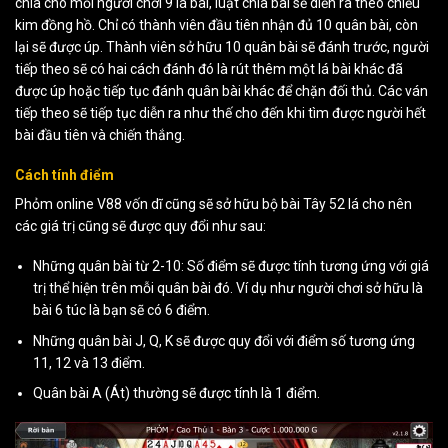
chia cho mỗi người chơi 9 lá bài, luật chia bài sẽ diễn ra theo chiều
kim đồng hồ. Chỉ có thành viên đầu tiên nhận đủ 10 quân bài, còn
lại sẽ được úp. Thành viên sở hữu 10 quân bài sẽ đánh trước, người
tiếp theo sẽ có hai cách đánh đó là rút thêm một lá bài khác đã
được úp hoặc tiếp tục đánh quân bài khác để chặn đối thủ. Các ván
tiếp theo sẽ tiếp tục diễn ra như thế cho đến khi tìm được người hết
bài đầu tiên và chiến thắng.
Cách tính điểm
Phỏm online V88 vốn dĩ cũng sẽ sở hữu bộ bài Tây 52 lá cho nên
các giá trị cũng sẽ được quy đổi như sau:
Những quân bài từ 2-10: Số điểm sẽ được tính tương ứng với giá
trị thể hiện trên mỗi quân bài đó. Ví dụ như người chơi sở hữu là
bài 6 túc là bạn sẽ có 6 điểm.
Những quân bài J, Q, K sẽ được quy đổi với điểm số tương ứng
11, 12 và 13 điểm.
Quân bài A (Át) thường sẽ được tính là 1 điểm.