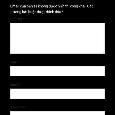
Email của bạn sẽ không được hiển thị công khai.
Các
trường bắt buộc được đánh dấu
*
Bình luận
*
Tên
*
Email
*
Trang web