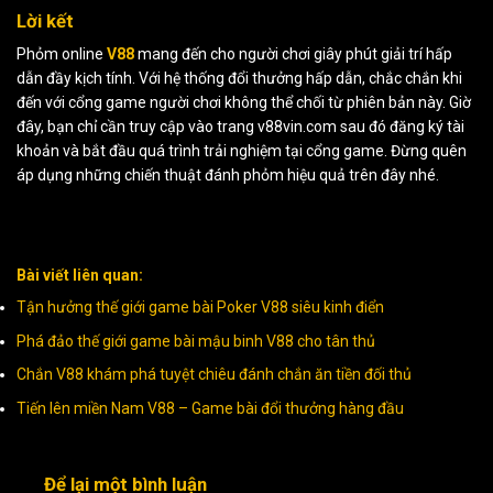
Lời kết
Phỏm online
V88
mang đến cho người chơi giây phút giải trí hấp
dẫn đầy kịch tính. Với hệ thống đổi thưởng hấp dẫn, chắc chắn khi
đến với cổng game người chơi không thể chối từ phiên bản này. Giờ
đây, bạn chỉ cần truy cập vào trang v88vin.com sau đó đăng ký tài
khoản và bắt đầu quá trình trải nghiệm tại cổng game. Đừng quên
áp dụng những chiến thuật đánh phỏm hiệu quả trên đây nhé.
Bài viết liên quan:
Tận hưởng thế giới game bài Poker V88 siêu kinh điển
Phá đảo thế giới game bài mậu binh V88 cho tân thủ
Chắn V88 khám phá tuyệt chiêu đánh chắn ăn tiền đối thủ
Tiến lên miền Nam V88 – Game bài đổi thưởng hàng đầu
Để lại một bình luận