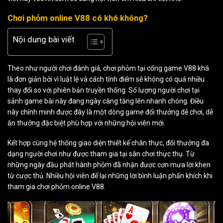
Chơi phỏm online V88 có khó không?
Nội dung bài viết
Theo như người chơi đánh giá, chơi phỏm tại cổng game V88 khá
là đơn giản bởi vì luật lệ và cách tính điểm sẽ không có quá nhiều
thay đổi so với phiên bản truyền thống. Số lượng người chơi tại
sảnh game bài này đang ngày càng tăng lên nhanh chóng. Điều
này chính minh được đây là một dòng game đổi thưởng dễ chơi, dễ
ăn thưởng đặc biệt phù hợp với những hội viên mới.
Kết hợp cùng hệ thống giao diện thiết kế chân thực, đổi thưởng đa
dạng người chơi như được tham gia tại sân chơi thực thụ. Từ
những ngày đầu phát hành phỏm đã nhận được cơn mưa lời khen
từ cược thủ. Nhiều hội viên để lại những lời bình luận phấn khích khi
tham gia chơi phỏm online V88.