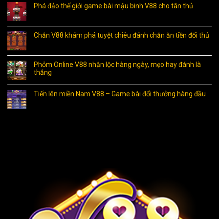
luận
Phá đảo thế giới game bài mậu binh V88 cho tân thủ
ở
Tận
Không
hưởng
có
thế
bình
giới
luận
Chắn V88 khám phá tuyệt chiêu đánh chắn ăn tiền đối thủ
game
ở
bài
Phá
Không
Poker
đảo
có
V88
thế
bình
siêu
giới
luận
kinh
Phỏm Online V88 nhận lộc hàng ngày, mẹo hay đánh là
game
ở
điển
bài
thắng
Chắn
mậu
V88
binh
Không
khám
V88
có
phá
cho
bình
Tiến lên miền Nam V88 – Game bài đổi thưởng hàng đầu
tuyệt
tân
luận
chiêu
thủ
ở
Không
đánh
Phỏm
có
chắn
Online
bình
ăn
V88
luận
tiền
nhận
ở
đối
lộc
Tiến
thủ
hàng
lên
ngày,
miền
mẹo
Nam
hay
V88
đánh
–
là
Game
thắng
bài
đổi
thưởng
hàng
đầu