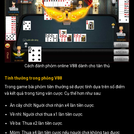
Cách đánh phỏm online V88 dành cho tân thủ
Tính thưởng trong phỏng V88
Trong game bài phỏm tiền thưởng sẽ được tính dựa trên số điểm
và kết quả trong từng ván cược. Cụ thể hơn như sau:
Ăn cây chốt: Người chơi nhận x4 lần tiền cược.
Về nhì: Người chơi thua x1 lần tiền cược.
Về ba: Thua x2 lần tiền cược.
Móm: Thua x4 lần tiền cược nếu người chơi không tạo được