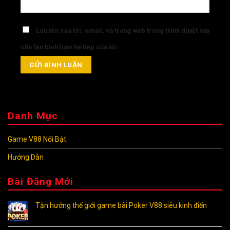
Lưu tên của tôi, email, và trang web trong trình duyệt này
cho lần bình luận kế tiếp của tôi.
Danh Mục
Game V88 Nổi Bật
Hướng Dẫn
Bài Đăng Mới
Tận hưởng thế giới game bài Poker V88 siêu kinh điển
Không
có
bình